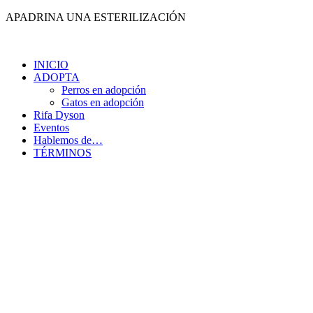
Ir
APADRINA UNA ESTERILIZACIÓN
al
contenido
INICIO
ADOPTA
Perros en adopción
Gatos en adopción
Rifa Dyson
Eventos
Hablemos de…
TÉRMINOS