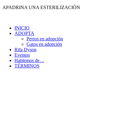
Ir
APADRINA UNA ESTERILIZACIÓN
al
contenido
INICIO
ADOPTA
Perros en adopción
Gatos en adopción
Rifa Dyson
Eventos
Hablemos de…
TÉRMINOS