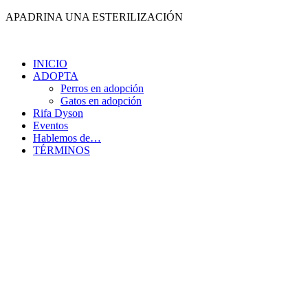
Ir
APADRINA UNA ESTERILIZACIÓN
al
contenido
INICIO
ADOPTA
Perros en adopción
Gatos en adopción
Rifa Dyson
Eventos
Hablemos de…
TÉRMINOS