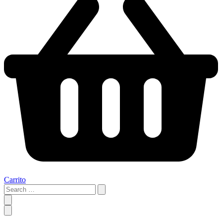
Carrito
Search
…