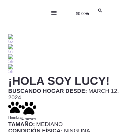
$
0.00
RIFA DYSON
HABLEMOS DE…
¡HOLA SOY LUCY!
BUSCANDO HOGAR DESDE:
MARCH 12,
2024
Hembra
4 meses
TAMAÑO:
MEDIANO
CONDICIÓN FÍSICA:
NINGUNA