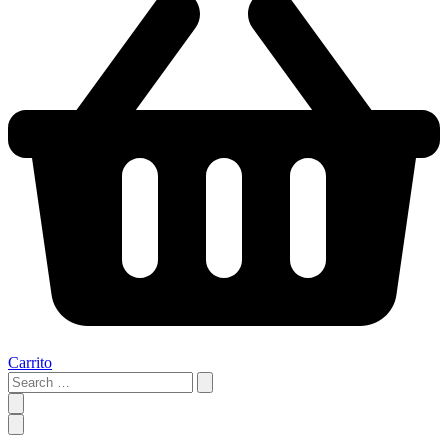
Carrito
Search
…