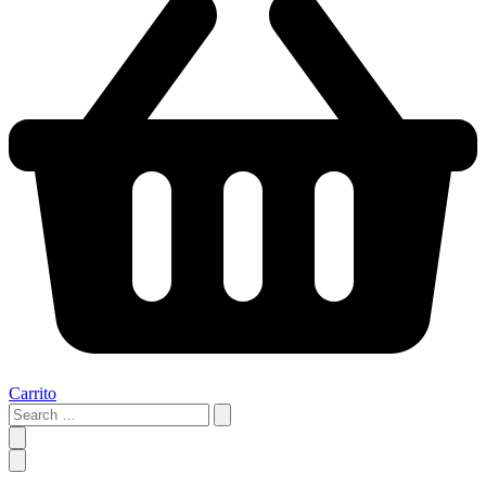
Carrito
Search
…