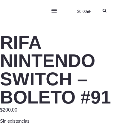
$
0.00
RIFA
NINTENDO
SWITCH –
BOLETO #91
$
200.00
Sin existencias