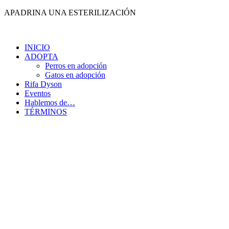
Ir
APADRINA UNA ESTERILIZACIÓN
al
contenido
INICIO
ADOPTA
Perros en adopción
Gatos en adopción
Rifa Dyson
Eventos
Hablemos de…
TÉRMINOS