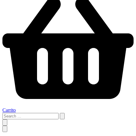
Carrito
Search
…