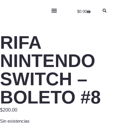
$
0.00
RIFA DYSON
HABLEMOS DE…
RIFA
NINTENDO
SWITCH –
BOLETO #8
$
200.00
Sin existencias