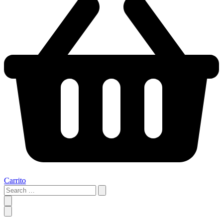
Carrito
Search
…