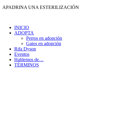
Ir
APADRINA UNA ESTERILIZACIÓN
al
contenido
INICIO
ADOPTA
Perros en adopción
Gatos en adopción
Rifa Dyson
Eventos
Hablemos de…
TÉRMINOS