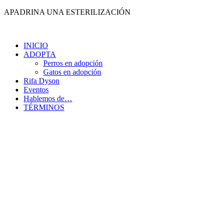
Ir
APADRINA UNA ESTERILIZACIÓN
al
contenido
INICIO
ADOPTA
Perros en adopción
Gatos en adopción
Rifa Dyson
Eventos
Hablemos de…
TÉRMINOS