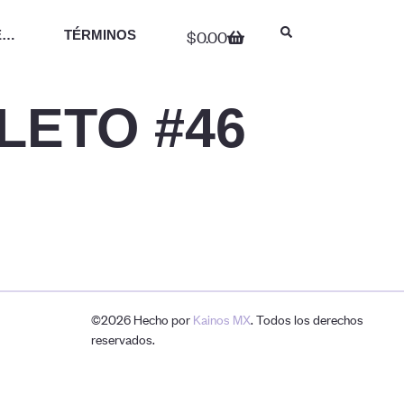
$
0.00
E…
TÉRMINOS
LETO #46
©2026 Hecho por
Kainos MX
. Todos los derechos
reservados.