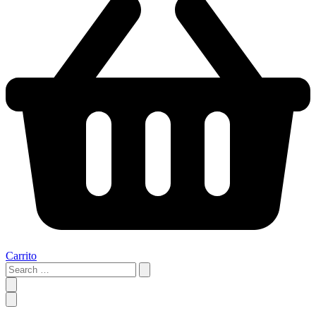
Carrito
Search
…