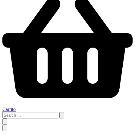
Carrito
Search
…