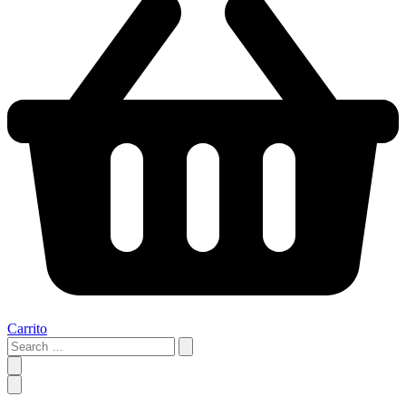
Carrito
Search
…