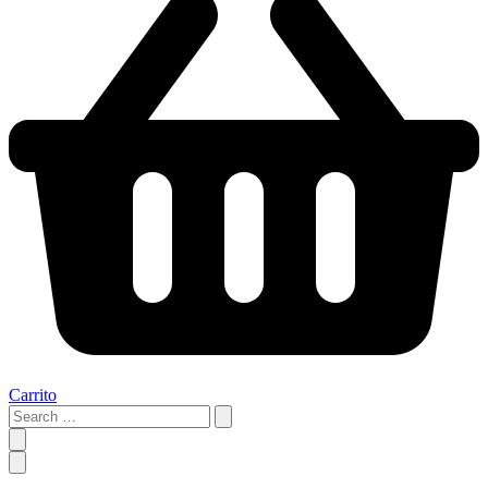
Carrito
Search
…