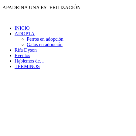
Ir
APADRINA UNA ESTERILIZACIÓN
al
contenido
INICIO
ADOPTA
Perros en adopción
Gatos en adopción
Rifa Dyson
Eventos
Hablemos de…
TÉRMINOS