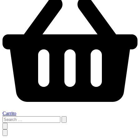
Carrito
Search
…