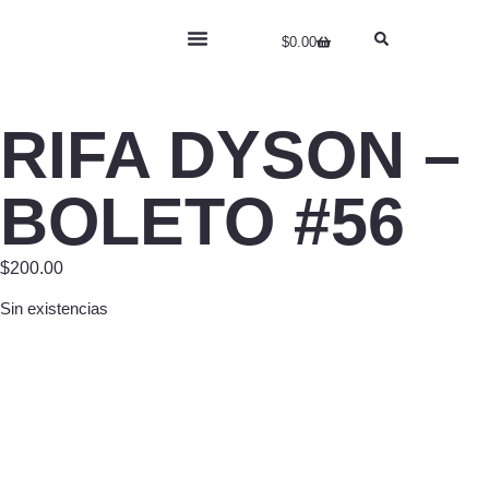
$
0.00
RIFA DYSON
HABLEMOS DE…
RIFA DYSON –
BOLETO #56
$
200.00
Sin existencias