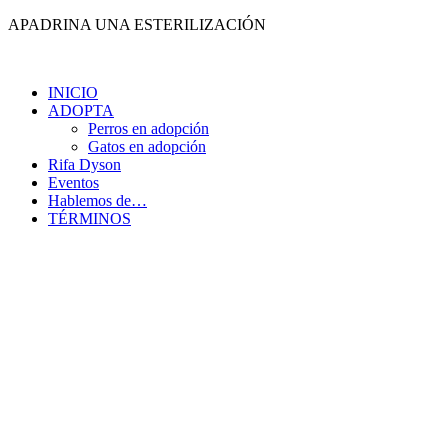
Ir
APADRINA UNA ESTERILIZACIÓN
al
contenido
INICIO
ADOPTA
Perros en adopción
Gatos en adopción
Rifa Dyson
Eventos
Hablemos de…
TÉRMINOS