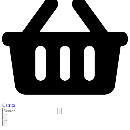
Carrito
Search
…