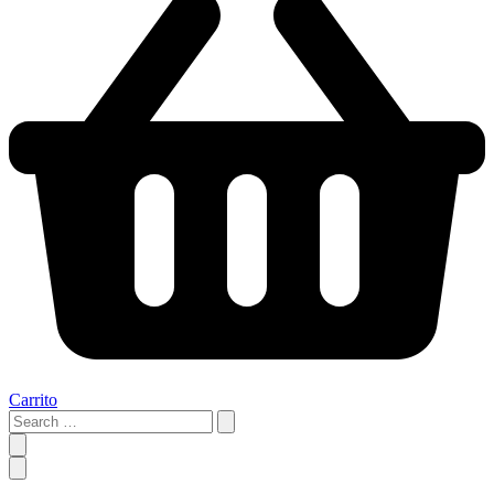
Carrito
Search
…