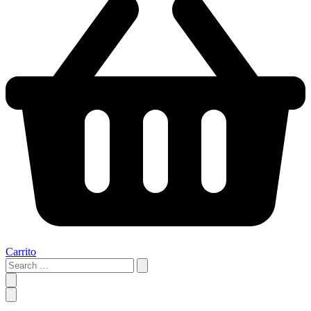
Carrito
Search
…