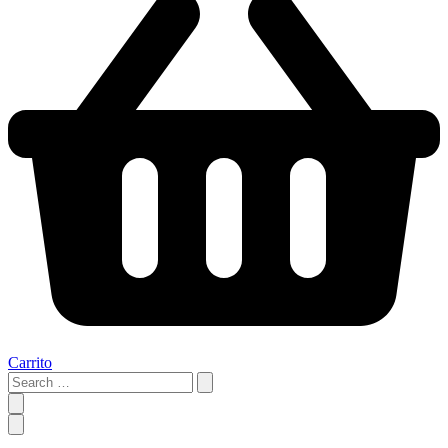
Carrito
Search
…