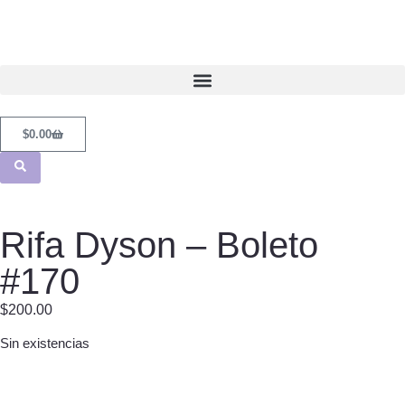
$
0.00
Rifa Dyson – Boleto
#170
$
200.00
Sin existencias