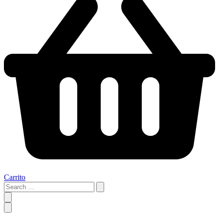
Carrito
Search
…