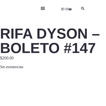
$
0.00
RIFA DYSON
HABLEMOS DE…
RIFA DYSON –
BOLETO #147
$
200.00
Sin existencias