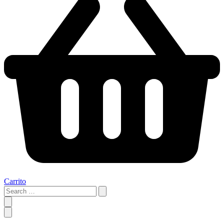
Carrito
Search
…