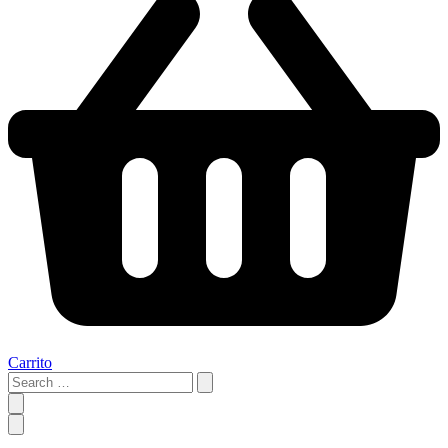
Carrito
Search
…