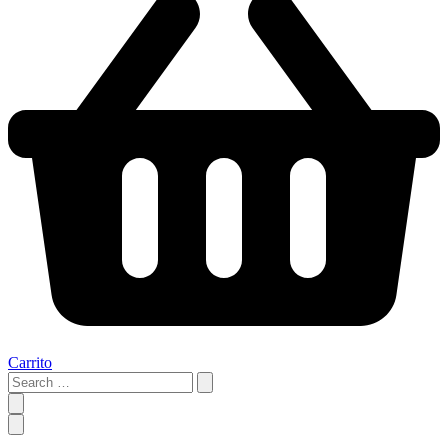
Carrito
Search
…