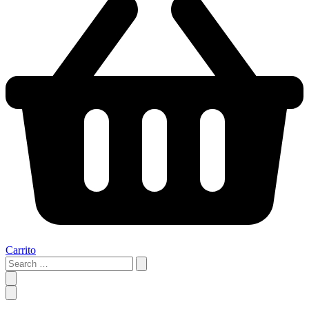
Carrito
Search
…