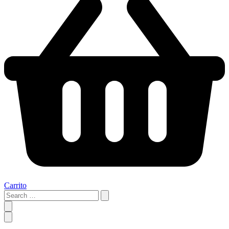
Carrito
Search
…