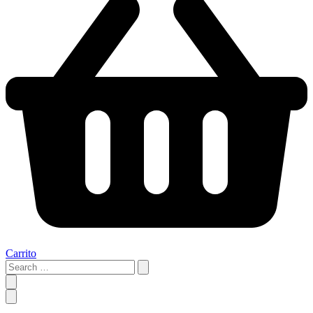
Carrito
Search
…