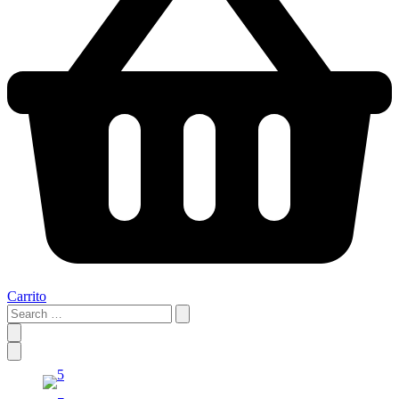
Carrito
Search
…