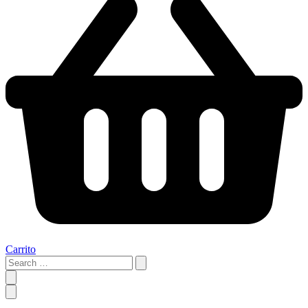
Carrito
Search
…