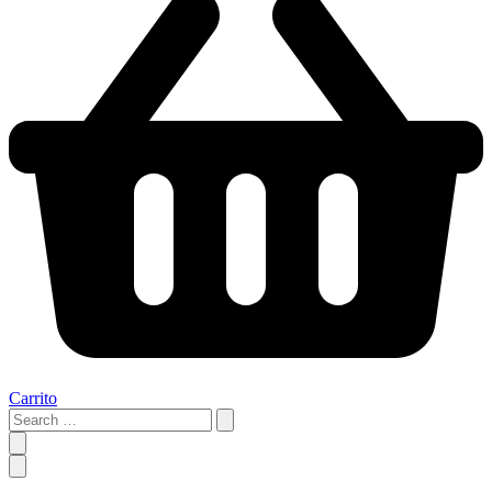
Carrito
Search
…