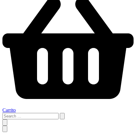
Carrito
Search
…