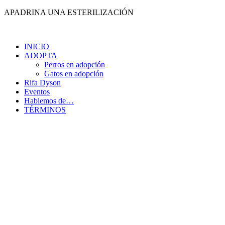
Ir
APADRINA UNA ESTERILIZACIÓN
al
contenido
INICIO
ADOPTA
Perros en adopción
Gatos en adopción
Rifa Dyson
Eventos
Hablemos de…
TÉRMINOS